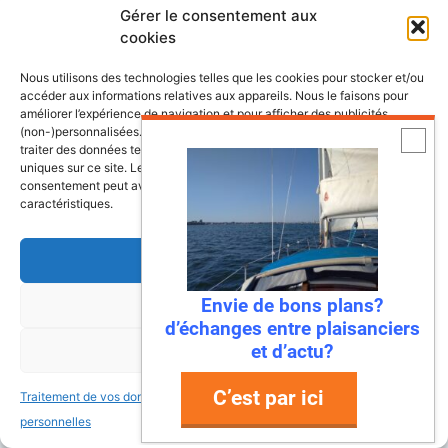
Gérer le consentement aux
Calendrier des événements nautiques et
cookies
maritimes
Nous utilisons des technologies telles que les cookies pour stocker et/ou
accéder aux informations relatives aux appareils. Nous le faisons pour
Découvrez le site d’
actualité maritime et
améliorer l’expérience de navigation et pour afficher des publicités
(non-)personnalisées. Consentir à ces technologies nous autorisera à
littoral, Côtes&Mers
traiter des données telles que le comportement de navigation ou les ID
uniques sur ce site. Le fait de ne pas consentir ou de retirer son
consentement peut avoir un effet négatif sur certaines fonctonnalités et
Annuaire des professionnels du nautisme et
caractéristiques.
de la plaisance
Accepter
Envie de bons plans?
Refuser
d’échanges entre plaisanciers
Découvrez nos dossiers
et d’actu?
Voir les préférences
Lexique de la mer et des bateaux
C’est par ici
Traitement de vos données
Traitement de vos données
personnelles
personnelles
L’almanach du plaisancier