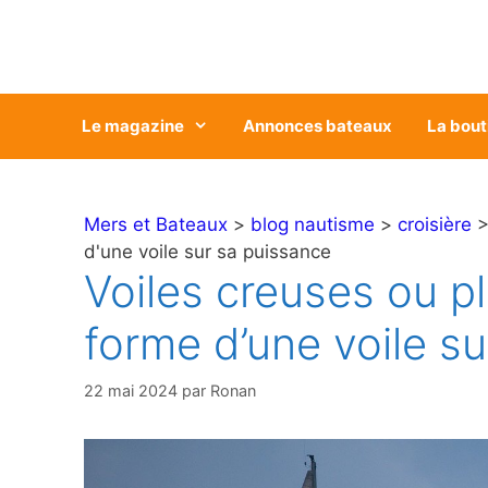
Aller
au
contenu
Le magazine
Annonces bateaux
La bout
Mers et Bateaux
>
blog nautisme
>
croisière
>
d'une voile sur sa puissance
Voiles creuses ou pl
forme d’une voile s
22 mai 2024
par
Ronan