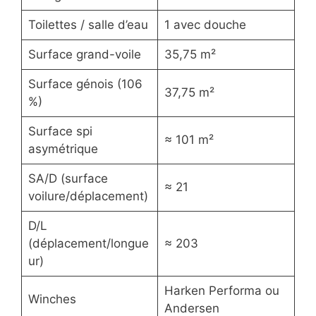
Toilettes / salle d’eau
1 avec douche
Surface grand-voile
35,75 m²
Surface génois (106
37,75 m²
%)
Surface spi
≈ 101 m²
asymétrique
SA/D (surface
≈ 21
voilure/déplacement)
D/L
(déplacement/longue
≈ 203
ur)
Harken Performa ou
Winches
Andersen