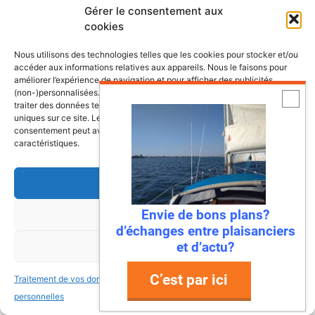
Gérer le consentement aux
cookies
Nous utilisons des technologies telles que les cookies pour stocker et/ou
accéder aux informations relatives aux appareils. Nous le faisons pour
améliorer l’expérience de navigation et pour afficher des publicités
(non-)personnalisées. Consentir à ces technologies nous autorisera à
traiter des données telles que le comportement de navigation ou les ID
uniques sur ce site. Le fait de ne pas consentir ou de retirer son
consentement peut avoir un effet négatif sur certaines fonctonnalités et
caractéristiques.
Accepter
Envie de bons plans?
Refuser
d’échanges entre plaisanciers
et d’actu?
Voir les préférences
C’est par ici
Traitement de vos données
Traitement de vos données
personnelles
personnelles