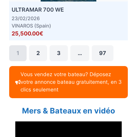
ULTRAMAR 700 WE
23/02/2026
VINAROS (Spain)
25,500.00€
1
2
3
…
97
Vous vendez votre bateau? Déposez
votre annonce bateau gratuitement, en 3
clics seulement
Mers & Bateaux en vidéo