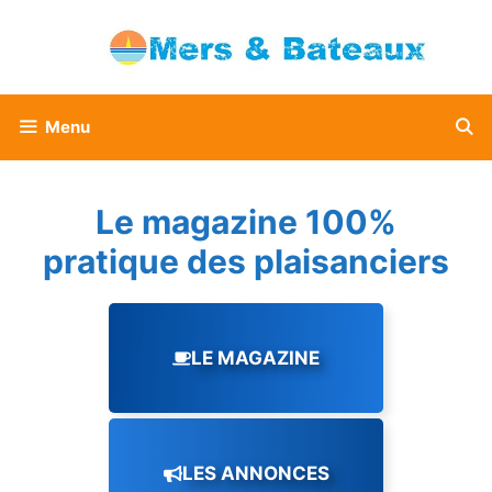
Aller
au
contenu
Menu
Le magazine 100%
pratique des plaisanciers
LE MAGAZINE
LES ANNONCES