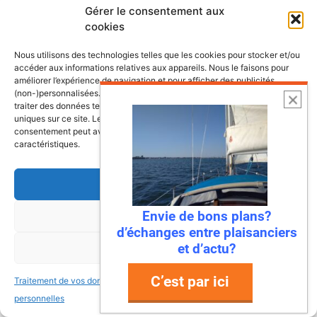
Gérer le consentement aux
cookies
Nous utilisons des technologies telles que les cookies pour stocker et/ou
accéder aux informations relatives aux appareils. Nous le faisons pour
améliorer l’expérience de navigation et pour afficher des publicités
(non-)personnalisées. Consentir à ces technologies nous autorisera à
traiter des données telles que le comportement de navigation ou les ID
uniques sur ce site. Le fait de ne pas consentir ou de retirer son
consentement peut avoir un effet négatif sur certaines fonctonnalités et
caractéristiques.
Accepter
6 août 2026
Envie de bons plans?
Refuser
Envie de fraicheur ? Larguez les
d’échanges entre plaisanciers
amarres direction la Normandie
et d’actu?
Voir les préférences
Imaginez : des falaises vertigineuses qui
C’est par ici
Traitement de vos données
Traitement de vos données
plongent dans une mer turquoise, des ports
personnelles
personnelles
de pêche colorés où l’on déguste des huîtres