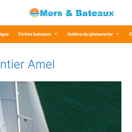
ique
Fiches bateaux
Guides du plaisancier
C
ntier Amel