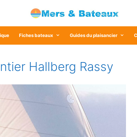
ique
Fiches bateaux
Guides du plaisancier
C
ntier Hallberg Rassy