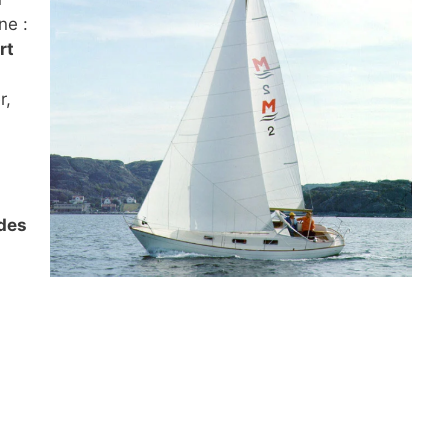
ne :
rt
r,
des