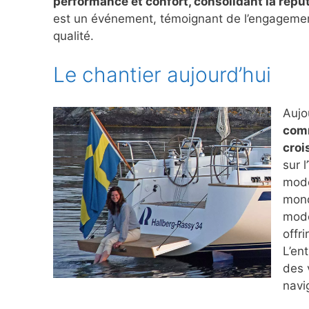
performance et confort, consolidant la répu
est un événement, témoignant de l’engagement 
qualité.
Le chantier aujourd’hui
Aujo
comm
croi
sur l
mode
mond
modè
offr
L’ent
des 
navi