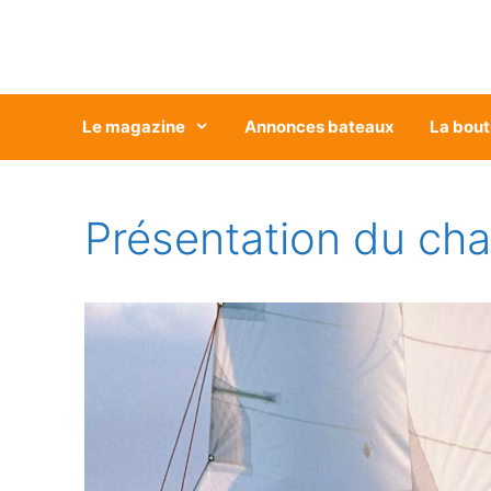
Aller
au
contenu
Le magazine
Annonces bateaux
La bout
Présentation du cha