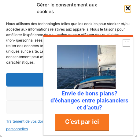
Gérer le consentement aux
Nom
cookies
Nous utilisons des technologies telles que les cookies pour stocker et/ou
E-
accéder aux informations relatives aux appareils. Nous le faisons pour
mail
améliorer l’expérience de navigation et pour afficher des publicités
(non-)personnalisées. Consentir à ces technologies nous autorisera à
Site
traiter des données telles que le comportement de navigation ou les ID
web
uniques sur ce site. Le fait de ne pas consentir ou de retirer son
consentement peut avoir un effet négatif sur certaines fonctonnalités et
caractéristiques.
Ce site utilise Akismet pour réduire les
Accepter
indésirables.
En savoir plus sur la façon dont les
données de vos commentaires sont traitées
.
Envie de bons plans?
Refuser
d’échanges entre plaisanciers
et d’actu?
Voir les préférences
C’est par ici
Traitement de vos données
Traitement de vos données
personnelles
personnelles