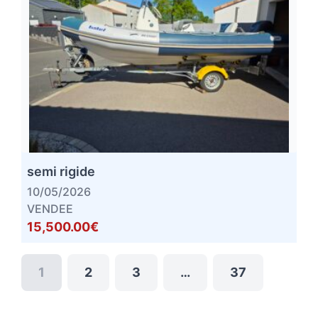
semi rigide
10/05/2026
VENDEE
15,500.00€
1
2
3
…
37