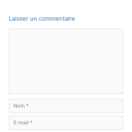
Laisser un commentaire
Commentaire
Nom
E-
mail