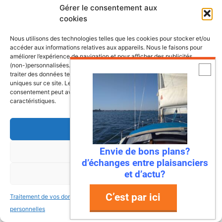
Gérer le consentement aux
cookies
Nous utilisons des technologies telles que les cookies pour stocker et/ou
accéder aux informations relatives aux appareils. Nous le faisons pour
améliorer l’expérience de navigation et pour afficher des publicités
(non-)personnalisées. Consentir à ces technologies nous autorisera à
traiter des données telles que le comportement de navigation ou les ID
uniques sur ce site. Le fait de ne pas consentir ou de retirer son
consentement peut avoir un effet négatif sur certaines fonctonnalités et
caractéristiques.
Accepter
Envie de bons plans?
Refuser
d’échanges entre plaisanciers
et d’actu?
Voir les préférences
C’est par ici
Traitement de vos données
Traitement de vos données
personnelles
personnelles