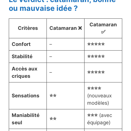
ou mauvaise idée ?
Catamaran
Critères
Catamaran ❌
✅
Confort
–
⭐⭐⭐⭐⭐
Stabilité
–
⭐⭐⭐⭐⭐
Accès aux
–
⭐⭐⭐⭐⭐
criques
⭐⭐⭐⭐
Sensations
⭐⭐
(nouveaux
modèles)
Maniabilité
⭐⭐⭐
(avec
⭐⭐
seul
équipage)