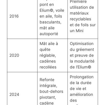
Première
pont en
utilisation de
Elium©, voile
matériaux
2016
en aile, foils
recyclables
basculants,
et de foils sur
mât aile
un Mini
autoporté
Mât aile à
Optimisation
quête
du gréement
2020
réglable,
et preuve de
cadènes
la modularité
recollées
de l’Elium©
Prolongation
Refonte
de la durée
intégrale,
de vie et
bout-dehors
2024
amélioration
pivotant,
des
cadène