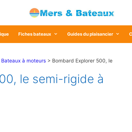
ique
Fiches bateaux
Guides du plaisancier
C
>
Bateaux à moteurs
> Bombard Explorer 500, le
0, le semi-rigide à