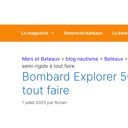
Aller
au
contenu
Le magazine
Annonces bateaux
La bout
Mers et Bateaux
>
blog nautisme
>
Bateaux
semi-rigide à tout faire
Bombard Explorer 50
tout faire
1 juillet 2025
par
Ronan