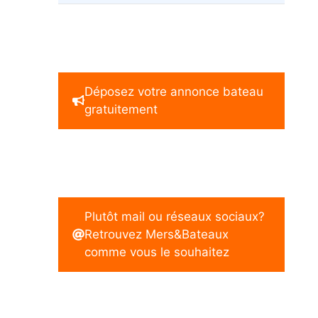
Déposez votre annonce bateau
gratuitement
Plutôt mail ou réseaux sociaux?
Retrouvez Mers&Bateaux
comme vous le souhaitez