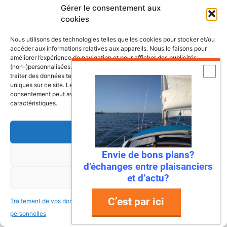
Gérer le consentement aux
cookies
Nous utilisons des technologies telles que les cookies pour stocker et/ou
accéder aux informations relatives aux appareils. Nous le faisons pour
améliorer l’expérience de navigation et pour afficher des publicités
(non-)personnalisées. Consentir à ces technologies nous autorisera à
traiter des données telles que le comportement de navigation ou les ID
uniques sur ce site. Le fait de ne pas consentir ou de retirer son
consentement peut avoir un effet négatif sur certaines fonctonnalités et
caractéristiques.
Accepter
Envie de bons plans?
Refuser
d’échanges entre plaisanciers
et d’actu?
Voir les préférences
Calendrier nautique
C’est par ici
Traitement de vos données
Traitement de vos données
personnelles
personnelles