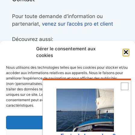
Pour toute demande d’information ou
partenariat,
venez sur l’accès pro et client
Découvrez aussi:
Gérer le consentement aux
Côtes&Mers, le magazine du littoral et sa
cookies
librairie maritime
Nous utilisons des technologies telles que les cookies pour stocker et/ou
Mers&Montagnes, Equipement outdoor pour
accéder aux informations relatives aux appareils. Nous le faisons pour
améliorer l’expérience de navigation et pour afficher des publicités
le trek et le raid nautique
(non-)personnalisées. Consentir à ces technologies nous autorisera à
BoatingAds, le site d’annonces bateaux
traiter des données telles que le comportement de navigation ou les ID
uniques sur ce site. Le fait de ne pas consentir ou de retirer son
européen
consentement peut avoir un effet négatif sur certaines fonctonnalités et
caractéristiques.
Accepter
Stock images by
Depositphotos