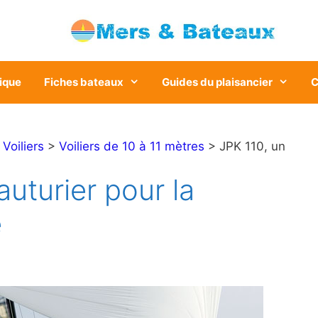
ique
Fiches bateaux
Guides du plaisancier
C
>
Voiliers
>
Voiliers de 10 à 11 mètres
> JPK 110, un
auturier pour la
e