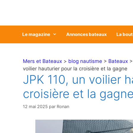
Aller
au
contenu
Le magazine
Annonces bateaux
La bout
Mers et Bateaux
>
blog nautisme
>
Bateaux
voilier hauturier pour la croisière et la gagne
JPK 110, un voilier h
croisière et la gagn
12 mai 2025
par
Ronan