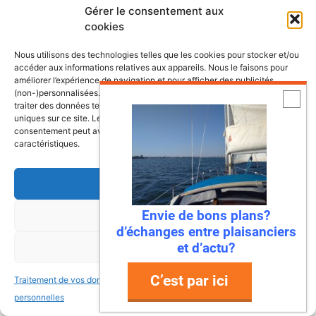
Gérer le consentement aux
cookies
Nous utilisons des technologies telles que les cookies pour stocker et/ou
accéder aux informations relatives aux appareils. Nous le faisons pour
améliorer l’expérience de navigation et pour afficher des publicités
(non-)personnalisées. Consentir à ces technologies nous autorisera à
traiter des données telles que le comportement de navigation ou les ID
uniques sur ce site. Le fait de ne pas consentir ou de retirer son
consentement peut avoir un effet négatif sur certaines fonctonnalités et
caractéristiques.
Accepter
Envie de bons plans?
Refuser
d’échanges entre plaisanciers
La chaine Youtube de Mers&Bateaux
et d’actu?
Voir les préférences
C’est par ici
Traitement de vos données
Traitement de vos données
personnelles
personnelles
Dernières annonces bateaux