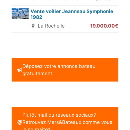
Vente voilier Jeanneau Symphonie
1982
La Rochelle
19,000.00€
Déposez votre annonce bateau
gratuitement
Plutôt mail ou réseaux sociaux?
Retrouvez Mers&Bateaux comme vous
le souhaitez