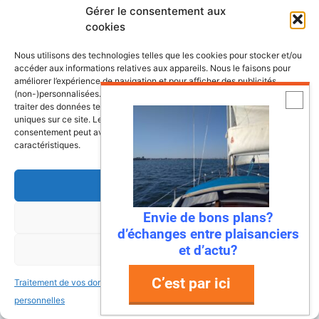
des professionnels, ce modèle incarne
Gérer le consentement aux
l’alliance parfaite entre tradition et innovation.
cookies
Avec sa silhouette de petit chalutier, son ...
Nous utilisons des technologies telles que les cookies pour stocker et/ou
Lire la suite
accéder aux informations relatives aux appareils. Nous le faisons pour
améliorer l’expérience de navigation et pour afficher des publicités
(non-)personnalisées. Consentir à ces technologies nous autorisera à
traiter des données telles que le comportement de navigation ou les ID
uniques sur ce site. Le fait de ne pas consentir ou de retirer son
consentement peut avoir un effet négatif sur certaines fonctonnalités et
caractéristiques.
Conseils et astuces pour la navigation et
l'entretien de votre bateau,
Accepter
Les plus belles croisières, simples et
accessibles depuis nos côtes.
Envie de bons plans?
Refuser
d’échanges entre plaisanciers
Les meilleurs voiliers d'hier et aujourd'hui.
et d’actu?
Voir les préférences
Annonces bateaux gratuites
C’est par ici
Traitement de vos données
Traitement de vos données
personnelles
personnelles
Un site qui vulgarise la voile, à destination