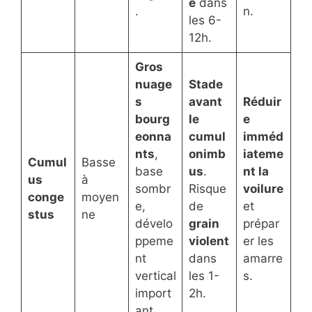
e
dans
.
n.
les 6-
12h.
Gros
nuage
Stade
s
avant
Réduir
bourg
le
e
eonna
cumul
imméd
nts
,
onimb
iateme
Cumul
Basse
base
us
.
nt la
us
à
sombr
Risque
voilure
conge
moyen
e,
de
et
stus
ne
dévelo
grain
prépar
ppeme
violent
er les
nt
dans
amarre
vertical
les 1-
s.
import
2h.
ant.