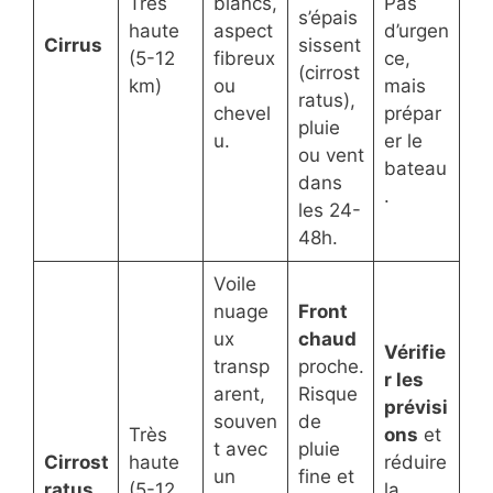
Très
blancs,
Pas
s’épais
haute
aspect
d’urgen
Cirrus
sissent
(5-12
fibreux
ce,
(cirrost
km)
ou
mais
ratus),
chevel
prépar
pluie
u.
er le
ou vent
bateau
dans
.
les 24-
48h.
Voile
nuage
Front
ux
chaud
Vérifie
transp
proche.
r les
arent,
Risque
prévisi
souven
de
Très
ons
et
t avec
pluie
Cirrost
haute
réduire
un
fine et
ratus
(5-12
la