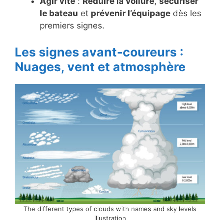
Agir vite
:
Réduire la voilure
,
sécuriser
le bateau
et
prévenir l’équipage
dès les
premiers signes.
Les signes avant-coureurs :
Nuages, vent et atmosphère
The different types of clouds with names and sky levels
illustration