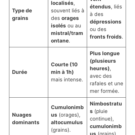
localisés
,
étendus
, liés
Type de
souvent liés à
à des
grains
des
orages
dépressions
isolés
ou au
ou des
mistral/tram
fronts froids
.
ontane
.
Plus longue
(plusieurs
Courte (10
heures)
,
Durée
min à 1h)
avec des
mais intense.
rafales et une
mer formée.
Nimbostratu
Cumulonimb
s
(pluie
Nuages
us
(orages),
continue),
dominants
altocumulus
cumulonimb
(grains).
us
(grains).