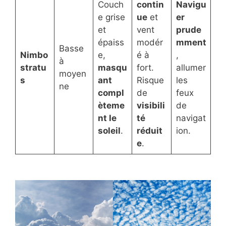
Couch
contin
Navigu
e grise
ue
et
er
et
vent
prude
épaiss
modér
mment
Basse
Nimbo
e,
é à
,
à
stratu
masqu
fort.
allumer
moyen
s
ant
Risque
les
ne
compl
de
feux
èteme
visibili
de
nt le
té
navigat
soleil
.
réduit
ion.
e
.