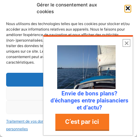
Ce site utilise Akismet pour réduire les
Gérer le consentement aux
cookies
indésirables.
En savoir plus sur la façon dont les
données de vos commentaires sont traitées
.
Nous utilisons des technologies telles que les cookies pour stocker et/ou
accéder aux informations relatives aux appareils. Nous le faisons pour
améliorer l’expérience de navigation et pour afficher des publicités
(non-)personnalisées. Consentir à ces technologies nous autorisera à
traiter des données telles que le comportement de navigation ou les ID
uniques sur ce site. Le fait de ne pas consentir ou de retirer son
consentement peut avoir un effet négatif sur certaines fonctonnalités et
caractéristiques.
Accepter
Envie de bons plans?
Refuser
d’échanges entre plaisanciers
et d’actu?
Voir les préférences
C’est par ici
Traitement de vos données
Traitement de vos données
personnelles
personnelles