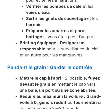
pour éviter les infiltrations.
Vérifier les pompes de cale
et les
voies d’eau
.
Sortir les gilets de sauvetage
et les
harnais
.
Préparer les amarres et pare-
battage
si vous êtes près d’un port.
Briefing équipage
:
Désigner un
responsable
pour la surveillance du ciel
et un autre pour les manœuvres.
Pendant le grain : Garder le contrôle
Mettre le cap à l’abri
: Si possible,
fuyez
devant le grain
en mettant le cap vers
une
baie, un port ou une zone abritée
.
Réduire au maximum la voilure
:
Grand-
voile à 0
,
génois réduit
ou
tourmentin
si
le vent dépasse 25-30 nœuds.