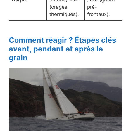
(orages
pré-
thermiques).
frontaux).
Comment réagir ? Étapes clés
avant, pendant et après le
grain