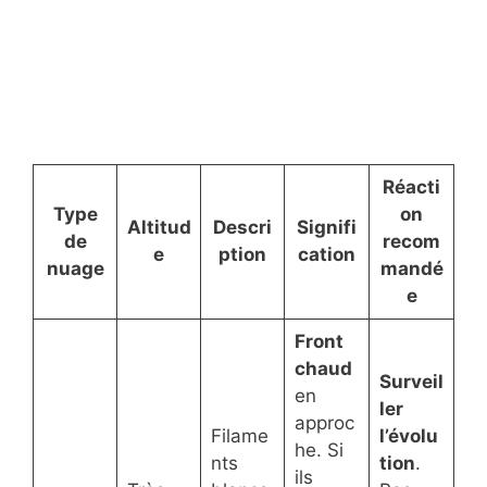
Réacti
Type
on
Altitud
Descri
Signifi
de
recom
e
ption
cation
nuage
mandé
e
Front
chaud
Surveil
en
ler
approc
Filame
l’évolu
he. Si
nts
tion
.
ils