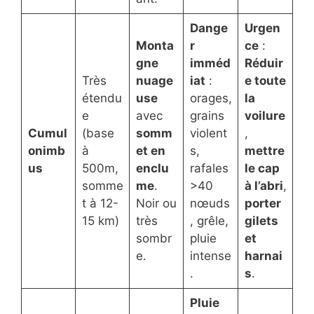
Dange
Urgen
Monta
r
ce
:
gne
imméd
Réduir
Très
nuage
iat
:
e toute
étendu
use
orages,
la
e
avec
grains
voilure
Cumul
(base
somm
violent
,
onimb
à
et en
s,
mettre
us
500m,
enclu
rafales
le cap
somme
me
.
>40
à l’abri
,
t à 12-
Noir ou
nœuds
porter
15 km)
très
, grêle,
gilets
sombr
pluie
et
e.
intense
harnai
.
s
.
Pluie