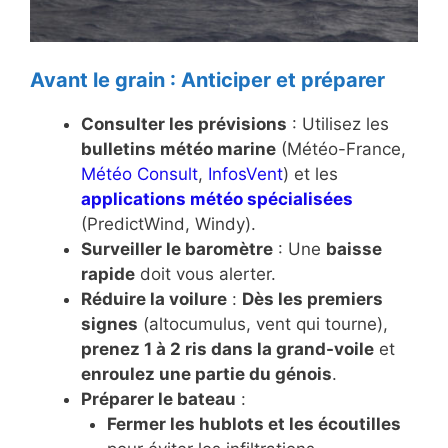
Avant le grain : Anticiper et préparer
Consulter les prévisions
: Utilisez les
bulletins météo marine
(Météo-France,
Météo Consult
,
InfosVent
) et les
applications météo spécialisées
(PredictWind, Windy).
Surveiller le baromètre
: Une
baisse
rapide
doit vous alerter.
Réduire la voilure
:
Dès les premiers
signes
(altocumulus, vent qui tourne),
prenez 1 à 2 ris dans la grand-voile
et
enroulez une partie du génois
.
Préparer le bateau
:
Fermer les hublots et les écoutilles