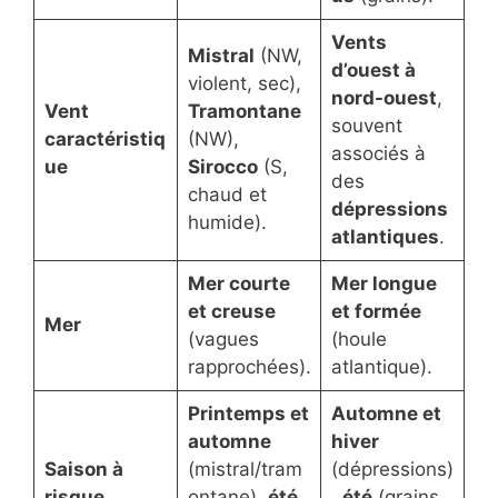
Vents
Mistral
(NW,
d’ouest à
violent, sec),
nord-ouest
,
Vent
Tramontane
souvent
caractéristiq
(NW),
associés à
ue
Sirocco
(S,
des
chaud et
dépressions
humide).
atlantiques
.
Mer courte
Mer longue
et creuse
et formée
Mer
(vagues
(houle
rapprochées).
atlantique).
Printemps et
Automne et
automne
hiver
Saison à
(mistral/tram
(dépressions)
risque
ontane),
été
,
été
(grains