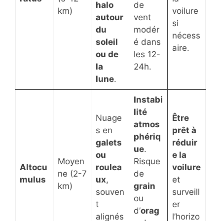
halo
de
km)
voilure
autour
vent
si
du
modér
nécess
soleil
é dans
aire.
ou de
les 12-
la
24h.
lune
.
Instabi
lité
Nuage
Être
atmos
s en
prêt à
phériq
galets
réduir
ue
.
ou
e la
Moyen
Risque
Altocu
roulea
voilure
ne (2-7
de
mulus
ux
,
et
km)
grain
souven
surveill
ou
t
er
d’
orag
alignés
l’horizo