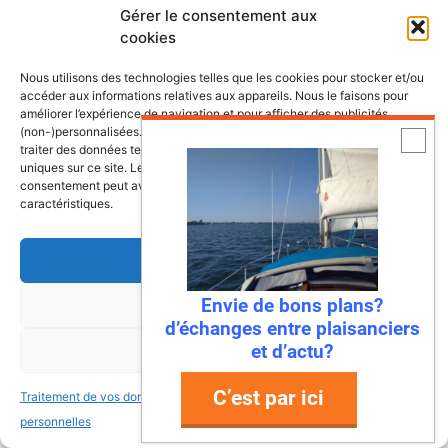
Gérer le consentement aux
cookies
Nous utilisons des technologies telles que les cookies pour stocker et/ou
accéder aux informations relatives aux appareils. Nous le faisons pour
améliorer l’expérience de navigation et pour afficher des publicités
(non-)personnalisées. Consentir à ces technologies nous autorisera à
traiter des données telles que le comportement de navigation ou les ID
uniques sur ce site. Le fait de ne pas consentir ou de retirer son
consentement peut avoir un effet négatif sur certaines fonctonnalités et
caractéristiques.
Accepter
Envie de bons plans?
Refuser
d’échanges entre plaisanciers
et d’actu?
Voir les préférences
C’est par ici
Traitement de vos données
Traitement de vos données
personnelles
personnelles