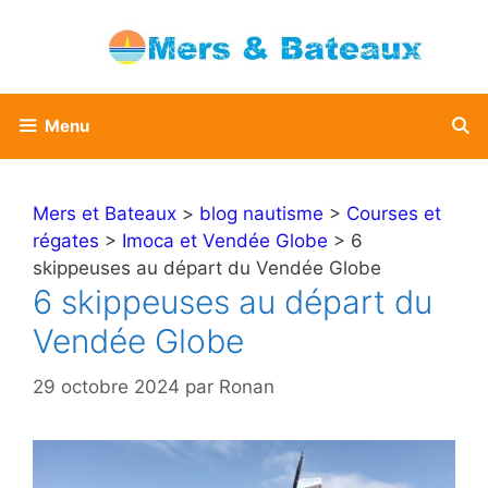
Aller
au
contenu
Menu
Mers et Bateaux
>
blog nautisme
>
Courses et
régates
>
Imoca et Vendée Globe
> 6
skippeuses au départ du Vendée Globe
6 skippeuses au départ du
Vendée Globe
29 octobre 2024
par
Ronan