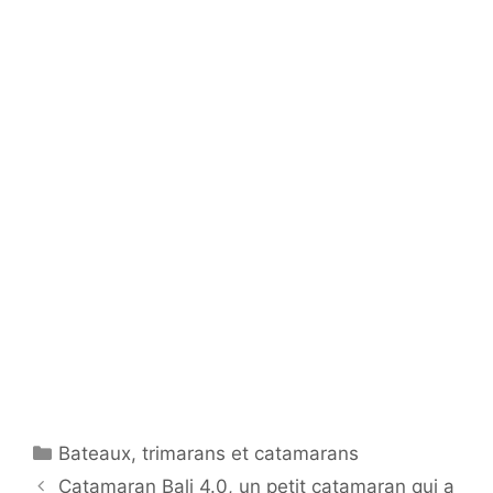
Catégories
Bateaux
,
trimarans et catamarans
Catamaran Bali 4.0, un petit catamaran qui a