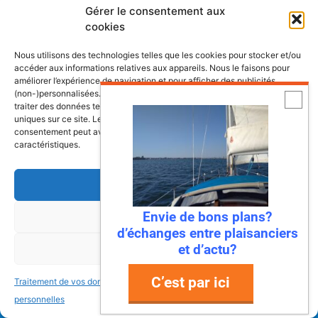
Gérer le consentement aux
Côtes&Mers, le magazine du littoral et sa
cookies
librairie maritime
Nous utilisons des technologies telles que les cookies pour stocker et/ou
Mers&Montagnes, Equipement outdoor pour
accéder aux informations relatives aux appareils. Nous le faisons pour
améliorer l’expérience de navigation et pour afficher des publicités
le trek et le raid nautique
(non-)personnalisées. Consentir à ces technologies nous autorisera à
traiter des données telles que le comportement de navigation ou les ID
BoatingAds, le site d’annonces bateaux
uniques sur ce site. Le fait de ne pas consentir ou de retirer son
européen
consentement peut avoir un effet négatif sur certaines fonctonnalités et
caractéristiques.
Accepter
Stock images by
Depositphotos
Envie de bons plans?
Refuser
d’échanges entre plaisanciers
et d’actu?
Voir les préférences
à propos
données personnelles
conditions générales
d’utilisation
mentions légales
C’est par ici
Traitement de vos données
Traitement de vos données
© 2026 Mers&bateaux
personnelles
personnelles