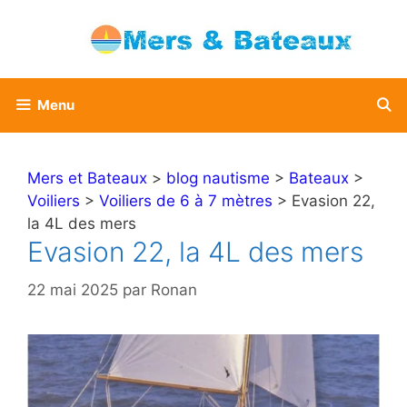
Aller
au
contenu
Menu
Mers et Bateaux
>
blog nautisme
>
Bateaux
>
Voiliers
>
Voiliers de 6 à 7 mètres
> Evasion 22,
la 4L des mers
Evasion 22, la 4L des mers
22 mai 2025
par
Ronan