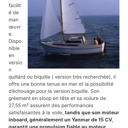
facilit
é de
man
œuvr
e.
Dispo
nible
en
versio
n
quillard ou biquille ( version très recherchée), il
offre une bonne tenue en mer et la possibilité
d’échouage pour la version biquille. Son
gréement en sloop en tête et sa voilure de
27,55 m² assurent des performances
satisfaisantes à la voile,
tandis que son moteur
inboard, généralement un Yanmar de 15 CV,
garantit une propulsion fiable au moteur
.