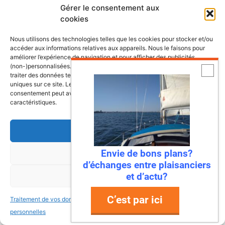
Gérer le consentement aux
cookies
Nous utilisons des technologies telles que les cookies pour stocker et/ou
accéder aux informations relatives aux appareils. Nous le faisons pour
améliorer l’expérience de navigation et pour afficher des publicités
(non-)personnalisées. Consentir à ces technologies nous autorisera à
traiter des données telles que le comportement de navigation ou les ID
uniques sur ce site. Le fait de ne pas consentir ou de retirer son
consentement peut avoir un effet négatif sur certaines fonctonnalités et
caractéristiques.
Accepter
Envie de bons plans?
Refuser
d’échanges entre plaisanciers
et d’actu?
Voir les préférences
C’est par ici
Traitement de vos données
Traitement de vos données
personnelles
personnelles