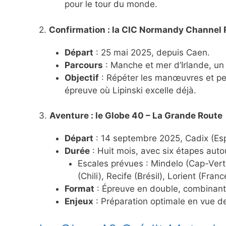
pour le tour du monde.
2.
Confirmation : la CIC Normandy Channel 
Départ
: 25 mai 2025, depuis Caen.
Parcours
: Manche et mer d’Irlande, un t
Objectif
: Répéter les manœuvres et pea
épreuve où Lipinski excelle déjà.
3.
Aventure : le Globe 40 – La Grande Route
Départ
: 14 septembre 2025, Cadix (Es
Durée
: Huit mois, avec six étapes aut
Escales prévues : Mindelo (Cap-Vert)
(Chili), Recife (Brésil), Lorient (Franc
Format
: Épreuve en double, combinant 
Enjeux
: Préparation optimale en vue d