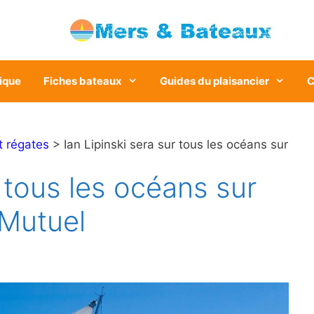
ique
Fiches bateaux
Guides du plaisancier
C
t régates
> Ian Lipinski sera sur tous les océans sur
r tous les océans sur
 Mutuel