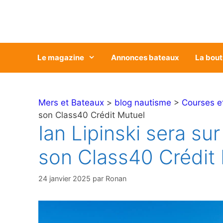
Aller
au
contenu
Le magazine
Annonces bateaux
La bout
Mers et Bateaux
>
blog nautisme
>
Courses e
son Class40 Crédit Mutuel
Ian Lipinski sera su
son Class40 Crédit
24 janvier 2025
par
Ronan