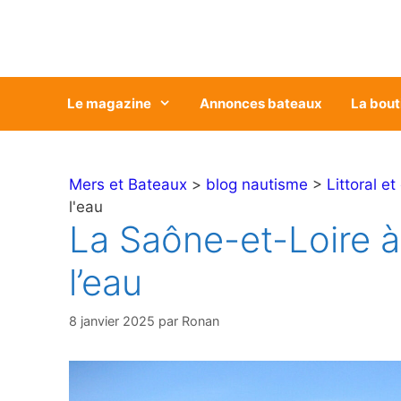
Aller
au
contenu
Le magazine
Annonces bateaux
La bout
Mers et Bateaux
>
blog nautisme
>
Littoral et
l'eau
La Saône-et-Loire à 
l’eau
8 janvier 2025
par
Ronan