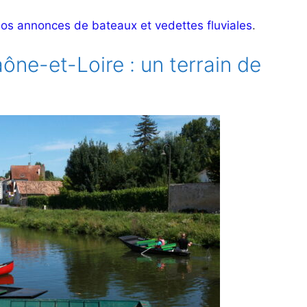
os annonces de bateaux et vedettes fluviales
.
aône-et-Loire : un terrain de