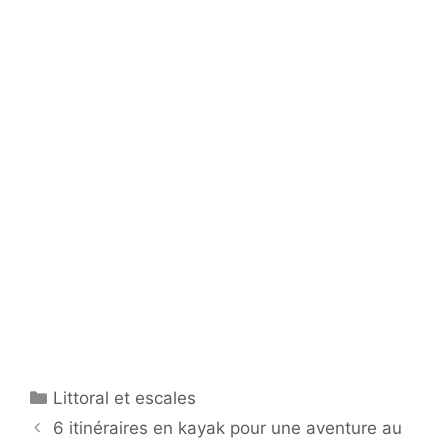
Catégories
Littoral et escales
6 itinéraires en kayak pour une aventure au