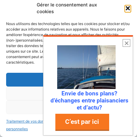
Gérer le consentement aux
cookies
Le guide de la location de bateau
Nous utilisons des technologies telles que les cookies pour stocker et/ou
Le guide d’achat d’un bateau
accéder aux informations relatives aux appareils. Nous le faisons pour
améliorer l’expérience de navigation et pour afficher des publicités
(non-)personnalisées. Consentir à ces technologies nous autorisera à
Le guide de l’entretien du bateau
traiter des données telles que le comportement de navigation ou les ID
uniques sur ce site. Le fait de ne pas consentir ou de retirer son
consentement peut avoir un effet négatif sur certaines fonctonnalités et
Le guide de la croisière et la sortie en mer
caractéristiques.
Liste des constructeurs de voilier
Accepter
Envie de bons plans?
Refuser
d’échanges entre plaisanciers
Contact
et d’actu?
Voir les préférences
C’est par ici
Traitement de vos données
Traitement de vos données
Pour toute demande d’information ou
personnelles
personnelles
partenariat,
venez sur l’accès pro et client