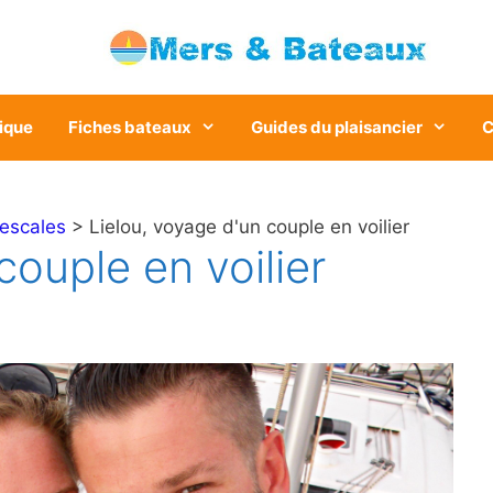
ique
Fiches bateaux
Guides du plaisancier
C
 escales
> Lielou, voyage d'un couple en voilier
couple en voilier