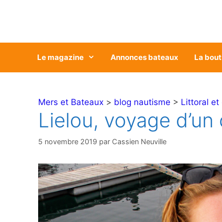
Aller
au
contenu
Le magazine
Annonces bateaux
La bout
Mers et Bateaux
>
blog nautisme
>
Littoral et
Lielou, voyage d’un 
5 novembre 2019
par
Cassien Neuville