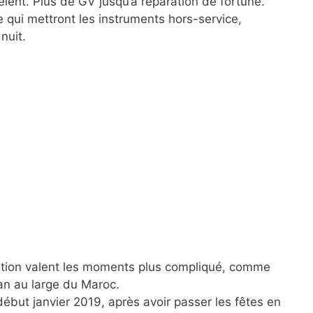
êlent. Plus de GV jusqu’à réparation de fortune.
 qui mettront les instruments hors-service,
 nuit.
igation valent les moments plus compliqué, comme
ran au large du Maroc.
début janvier 2019, après avoir passer les fêtes en