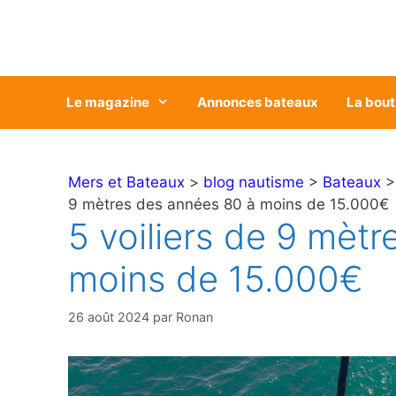
Aller
au
contenu
Le magazine
Annonces bateaux
La bout
Mers et Bateaux
>
blog nautisme
>
Bateaux
9 mètres des années 80 à moins de 15.000€
5 voiliers de 9 mèt
moins de 15.000€
26 août 2024
par
Ronan