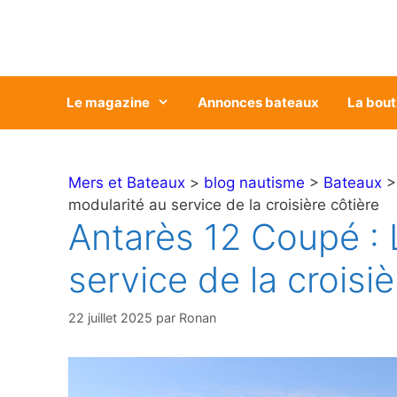
Aller
au
contenu
Le magazine
Annonces bateaux
La bout
Mers et Bateaux
>
blog nautisme
>
Bateaux
modularité au service de la croisière côtière
Antarès 12 Coupé : 
service de la croisiè
22 juillet 2025
par
Ronan