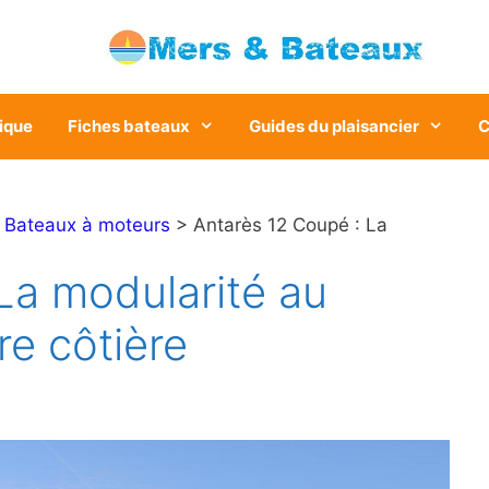
ique
Fiches bateaux
Guides du plaisancier
C
>
Bateaux à moteurs
> Antarès 12 Coupé : La
La modularité au
re côtière