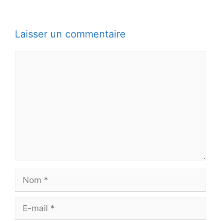
Laisser un commentaire
Commentaire
Nom
E-
mail