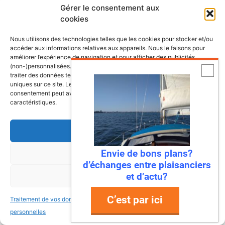
Gérer le consentement aux
Bateau à voile Tes 678 BT
cookies
La Roche Bernard
22,000.00€
Nous utilisons des technologies telles que les cookies pour stocker et/ou
accéder aux informations relatives aux appareils. Nous le faisons pour
Vente voilier Jeanneau Symphonie
améliorer l’expérience de navigation et pour afficher des publicités
1982
(non-)personnalisées. Consentir à ces technologies nous autorisera à
La Rochelle
19,000.00€
traiter des données telles que le comportement de navigation ou les ID
uniques sur ce site. Le fait de ne pas consentir ou de retirer son
consentement peut avoir un effet négatif sur certaines fonctonnalités et
caractéristiques.
Accepter
Déposez votre annonce bateau
Envie de bons plans?
Refuser
gratuitement
d’échanges entre plaisanciers
et d’actu?
Voir les préférences
C’est par ici
Traitement de vos données
Traitement de vos données
personnelles
personnelles