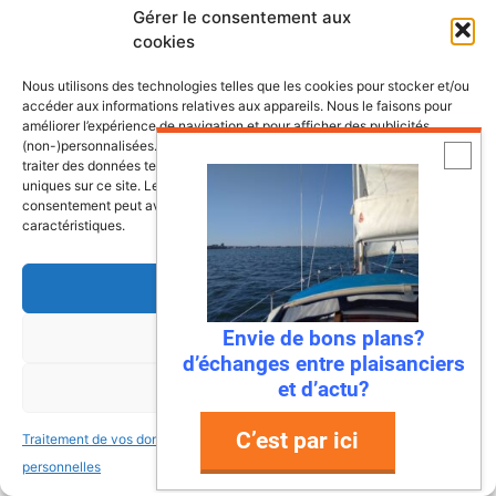
Gérer le consentement aux
Bateau à voile Tes 678 BT
cookies
La Roche Bernard
22,000.00€
Nous utilisons des technologies telles que les cookies pour stocker et/ou
accéder aux informations relatives aux appareils. Nous le faisons pour
Vente voilier Jeanneau Symphonie
améliorer l’expérience de navigation et pour afficher des publicités
1982
(non-)personnalisées. Consentir à ces technologies nous autorisera à
La Rochelle
19,000.00€
traiter des données telles que le comportement de navigation ou les ID
uniques sur ce site. Le fait de ne pas consentir ou de retirer son
consentement peut avoir un effet négatif sur certaines fonctonnalités et
caractéristiques.
Accepter
Déposez votre annonce bateau
Envie de bons plans?
Refuser
gratuitement
d’échanges entre plaisanciers
et d’actu?
Voir les préférences
C’est par ici
Traitement de vos données
Traitement de vos données
personnelles
personnelles