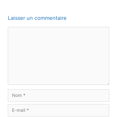
Laisser un commentaire
Commentaire
Nom
E-
mail