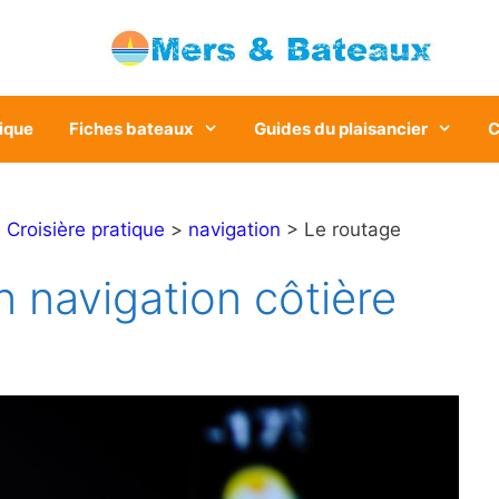
ique
Fiches bateaux
Guides du plaisancier
C
>
Croisière pratique
>
navigation
> Le routage
 navigation côtière