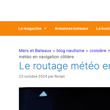
Aller
au
contenu
Le magazine
Annonces bateaux
La bout
Mers et Bateaux
>
blog nautisme
>
croisière
météo en navigation côtière
Le routage météo en
23 octobre 2024
par
Ronan