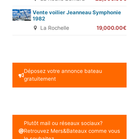
Vente voilier Jeanneau Symphonie
1982
La Rochelle
19,000.00€
Déposez votre annonce bateau
gratuitement
Plutôt mail ou réseaux sociaux?
Retrouvez Mers&Bateaux comme vous
le souhaitez