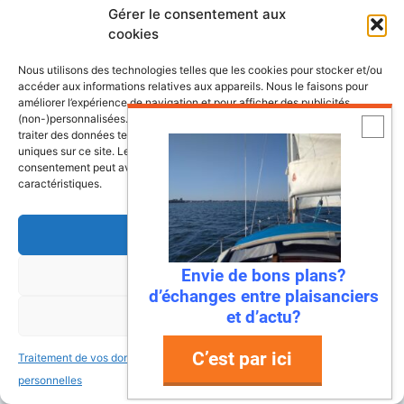
Gérer le consentement aux
Les meilleurs voiliers d'hier et aujourd'hui.
cookies
Annonces bateaux gratuites
Nous utilisons des technologies telles que les cookies pour stocker et/ou
accéder aux informations relatives aux appareils. Nous le faisons pour
Un site qui vulgarise la voile, à destination
améliorer l’expérience de navigation et pour afficher des publicités
(non-)personnalisées. Consentir à ces technologies nous autorisera à
des débutants comme des habitués de la
traiter des données telles que le comportement de navigation ou les ID
mer.
uniques sur ce site. Le fait de ne pas consentir ou de retirer son
consentement peut avoir un effet négatif sur certaines fonctonnalités et
caractéristiques.
Ressources
Accepter
Les associations et clubs de plaisanciers
Envie de bons plans?
Refuser
d’échanges entre plaisanciers
Calendrier des régates
et d’actu?
Voir les préférences
Calendrier des événements nautiques et
C’est par ici
Traitement de vos données
Traitement de vos données
maritimes
personnelles
personnelles