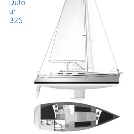
Dufo
ur
325