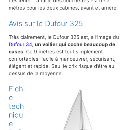
descente. La taille des couchettes est de 2
mètres pour les deux cabines, avant et arrière.
Avis sur le Dufour 325
Très clairement, le Dufour 325 est, à l’image du
Dufour 34
,
un voilier qui coche beaucoup de
cases
. Ce 9 mètres est tout simplement
confortables, facile à manoeuvrer, sécurisant,
élégant et rapide. Seul le prix risque d’être au
dessus de la moyenne.
Fich
e
tech
niqu
e