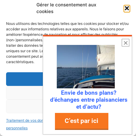
Gérer le consentement aux
cookies
Nous utilisons des technologies telles que les cookies pour stocker et/ou
accéder aux informations relatives aux appareils. Nous le faisons pour
améliorer l’expérience de navigation et pour afficher des publicités
(non-)personnalisées. Consentir à ces technologies nous autorisera à
Nom
traiter des données telles que le comportement de navigation ou les ID
uniques sur ce site. Le fait de ne pas consentir ou de retirer son
consentement peut avoir un effet négatif sur certaines fonctonnalités et
E-
caractéristiques.
mail
Site
Accepter
web
Envie de bons plans?
Refuser
d’échanges entre plaisanciers
et d’actu?
Voir les préférences
Ce site utilise Akismet pour réduire les
indésirables.
En savoir plus sur la façon dont les
C’est par ici
Traitement de vos données
Traitement de vos données
données de vos commentaires sont traitées
.
personnelles
personnelles