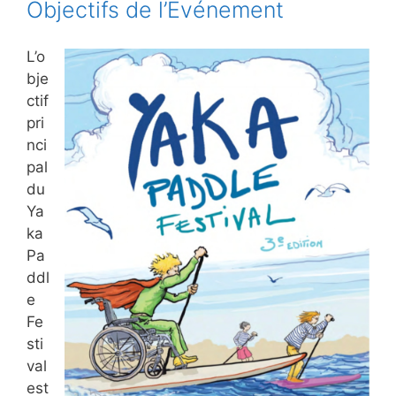
Objectifs de l’Événement
L’o
bje
ctif
pri
nci
pal
du
Ya
ka
Pa
ddl
e
Fe
sti
val
est