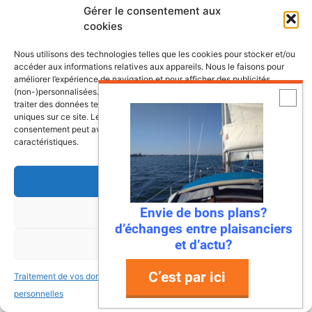
Gérer le consentement aux
Normandie
cookies
6 août 2026
Nous utilisons des technologies telles que les cookies pour stocker et/ou
accéder aux informations relatives aux appareils. Nous le faisons pour
Imaginez : des falaises vertigineuses qui
améliorer l’expérience de navigation et pour afficher des publicités
plongent dans une mer turquoise, des ports
(non-)personnalisées. Consentir à ces technologies nous autorisera à
traiter des données telles que le comportement de navigation ou les ID
de pêche colorés où l’on déguste des huîtres
uniques sur ce site. Le fait de ne pas consentir ou de retirer son
encore salées par l’océan, des îles sauvages
consentement peut avoir un effet négatif sur certaines fonctonnalités et
accessibles seulement à marée haute, et des
caractéristiques.
paysages à couper le souffle qui changent au
gré des marées. Bienvenue en Normandie,
Accepter
une région où la mer se ...
Envie de bons plans?
Refuser
Lire la suite
d’échanges entre plaisanciers
Bali 4.8, un vrai catamaran à
et d’actu?
Voir les préférences
vivre
C’est par ici
Traitement de vos données
Traitement de vos données
5 août 2026
personnelles
personnelles