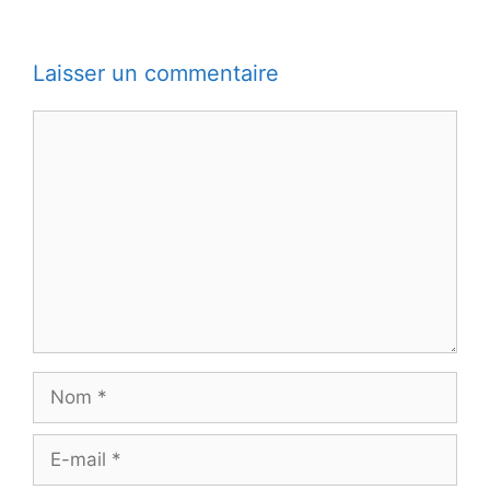
Laisser un commentaire
Commentaire
Nom
E-
mail