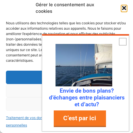
Gérer le consentement aux
cookies
Nous utilisons des technologies telles que les cookies pour stocker et/ou
accéder aux informations relatives aux appareils. Nous le faisons pour
améliorer l’expérience de navigation et pour afficher des publicités
(non-)personnalisées. Consentir à ces technologies nous autorisera à
traiter des données telles que le comportement de navigation ou les ID
uniques sur ce site. Le fait de ne pas consentir ou de retirer son
consentement peut avoir un effet négatif sur certaines fonctonnalités et
caractéristiques.
Accepter
Envie de bons plans?
Refuser
d’échanges entre plaisanciers
et d’actu?
Voir les préférences
C’est par ici
Traitement de vos données
Traitement de vos données
personnelles
personnelles