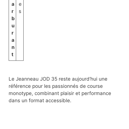
a
e
r
s
b
u
r
a
n
t
Le Jeanneau JOD 35 reste aujourd’hui une
référence pour les passionnés de course
monotype, combinant plaisir et performance
dans un format accessible.