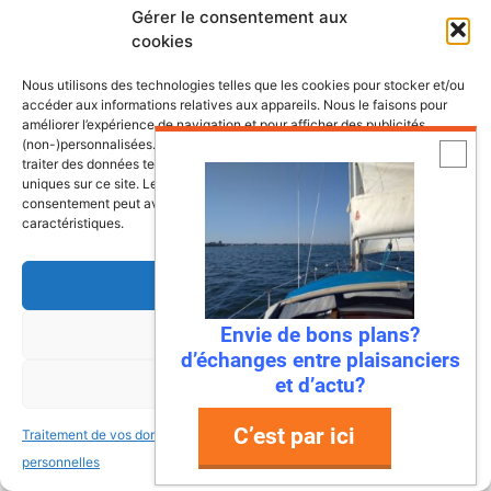
Gérer le consentement aux
Commentaire
cookies
Nous utilisons des technologies telles que les cookies pour stocker et/ou
accéder aux informations relatives aux appareils. Nous le faisons pour
améliorer l’expérience de navigation et pour afficher des publicités
(non-)personnalisées. Consentir à ces technologies nous autorisera à
traiter des données telles que le comportement de navigation ou les ID
uniques sur ce site. Le fait de ne pas consentir ou de retirer son
consentement peut avoir un effet négatif sur certaines fonctonnalités et
caractéristiques.
Accepter
Nom
Envie de bons plans?
Refuser
E-
d’échanges entre plaisanciers
mail
et d’actu?
Voir les préférences
Site
C’est par ici
Traitement de vos données
Traitement de vos données
web
personnelles
personnelles