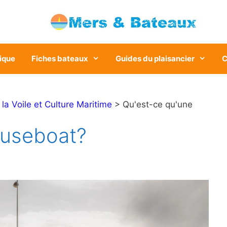
ique
Fiches bateaux
Guides du plaisancier
C
a Voile et Culture Maritime
> Qu'est-ce qu'une
ouseboat?