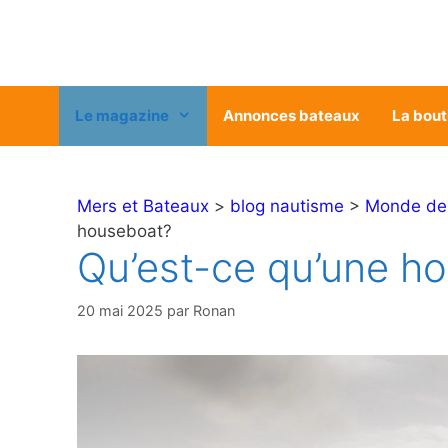
Aller
au
contenu
Le magazine
Annonces bateaux
La bout
Mers et Bateaux
>
blog nautisme
>
Monde de l
houseboat?
Qu’est-ce qu’une h
20 mai 2025
par
Ronan