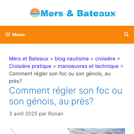
Aller
au
contenu
Menu
Mers et Bateaux
>
blog nautisme
>
croisière
>
Croisière pratique
>
manoeuvres et technique
>
Comment régler son foc ou son génois, au
près?
Comment régler son foc ou
son génois, au près?
3 avril 2025
par
Ronan