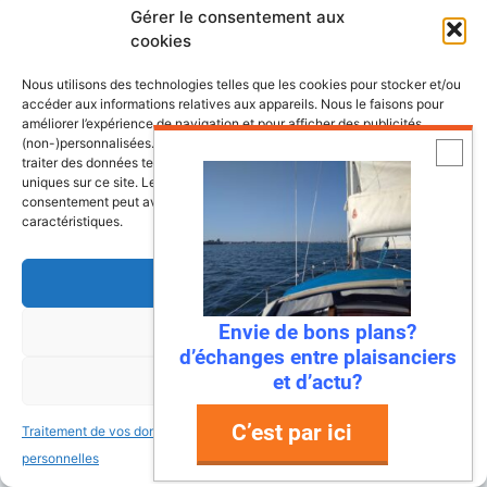
Gérer le consentement aux
Découvrez nos dossiers
cookies
Lexique de la mer et des bateaux
Nous utilisons des technologies telles que les cookies pour stocker et/ou
accéder aux informations relatives aux appareils. Nous le faisons pour
améliorer l’expérience de navigation et pour afficher des publicités
L’almanach du plaisancier
(non-)personnalisées. Consentir à ces technologies nous autorisera à
traiter des données telles que le comportement de navigation ou les ID
uniques sur ce site. Le fait de ne pas consentir ou de retirer son
Lexique du nautisme anglais/français
consentement peut avoir un effet négatif sur certaines fonctonnalités et
caractéristiques.
Quelle assurance bateau choisir? le guide
Accepter
Le guide de la location de bateau
Envie de bons plans?
Refuser
d’échanges entre plaisanciers
Le guide d’achat d’un bateau
et d’actu?
Voir les préférences
Le guide de l’entretien du bateau
C’est par ici
Traitement de vos données
Traitement de vos données
personnelles
personnelles
Le guide de la croisière et la sortie en mer