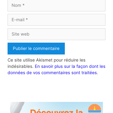
Nom
E-
mail
Site
web
Ce site utilise Akismet pour réduire les
indésirables.
En savoir plus sur la façon dont les
données de vos commentaires sont traitées
.