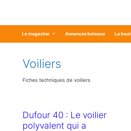
Aller
au
contenu
Le magazine
Annonces bateaux
La bout
Voiliers
Fiches techniques de voiliers
Dufour 40 : Le voilier
polyvalent qui a