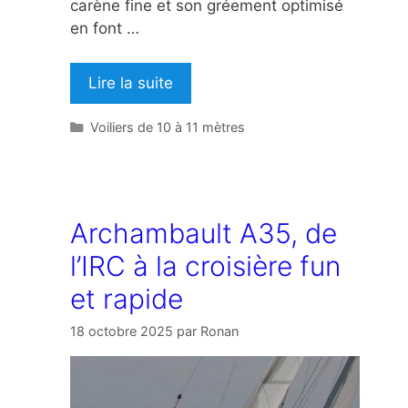
carène fine et son gréement optimisé
en font …
Lire la suite
Catégories
Voiliers de 10 à 11 mètres
Archambault A35, de
l’IRC à la croisière fun
et rapide
18 octobre 2025
par
Ronan